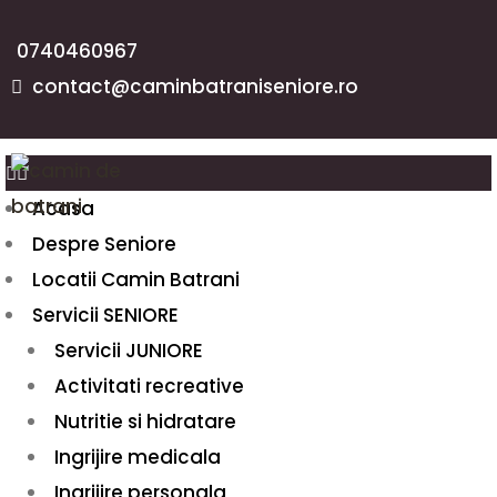
0740460967
contact@caminbatraniseniore.ro
Acasa
Despre Seniore
Locatii Camin Batrani
Servicii SENIORE
Servicii JUNIORE
Activitati recreative
Nutritie si hidratare
Ingrijire medicala
Ingrijire personala